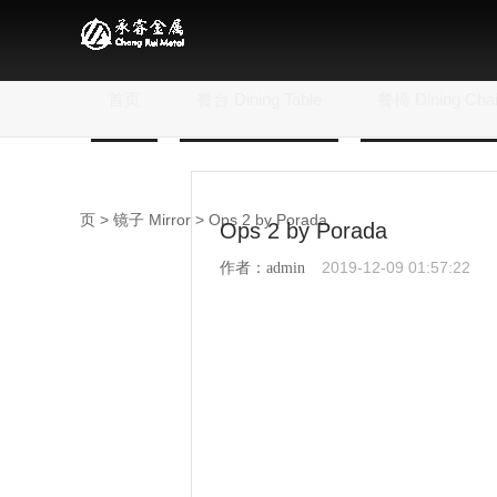
首页
餐台 Dining Table
餐椅 Dining Chai
页
>
镜子 Mirror
> Ops 2 by Porada
Ops 2 by Porada
2019-12-09 01:57:22
作者：admin