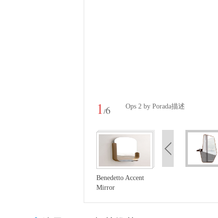
1
Ops 2 by Porada描述
6
/
Benedetto Accent
Mirror