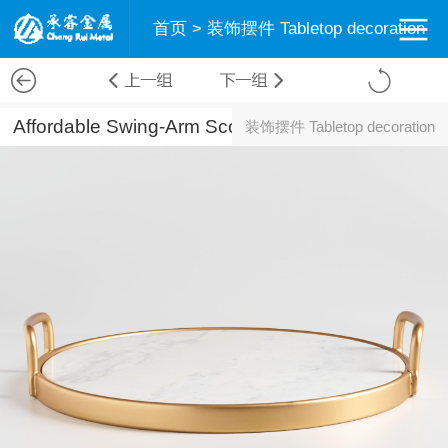
首页
>
装饰摆件 Tabletop decoration
Affordable Swing-Arm Sconces and Where to Use Them
装饰摆件 Tabletop decoration