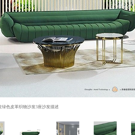
发绿色皮革织物沙发3座沙发描述