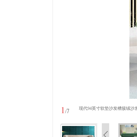
1
现代94英寸软垫沙发槽簇绒沙
7
/